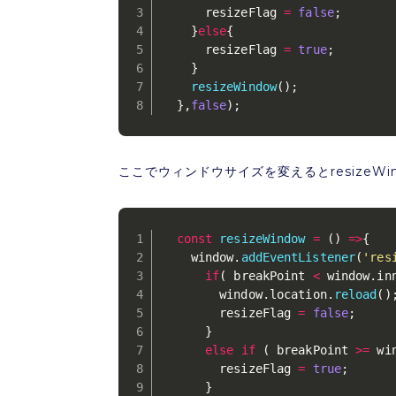
      resizeFlag 
=
false
;
}
else
{
      resizeFlag 
=
true
;
}
resizeWindow
(
)
;
}
,
false
)
;
ここでウィンドウサイズを変えるとresizeWin
const
resizeWindow
=
(
)
=>
{
    window
.
addEventListener
(
'res
if
(
 breakPoint 
<
 window
.
in
        window
.
location
.
reload
(
)
        resizeFlag 
=
false
;
}
else
if
(
 breakPoint 
>=
 wi
        resizeFlag 
=
true
;
}