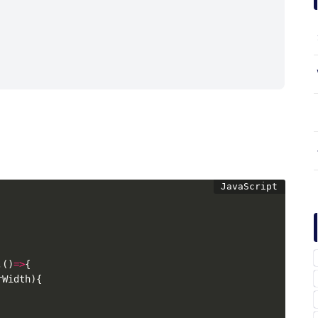
,
(
)
=>
{
rWidth
)
{