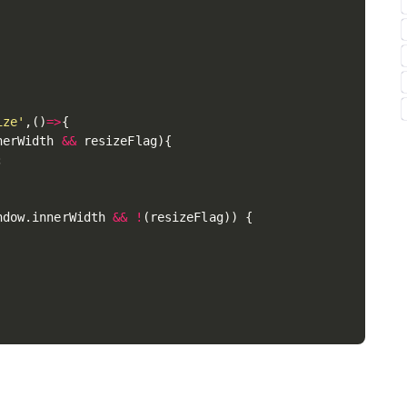
ize'
,
(
)
=>
{
nerWidth 
&&
 resizeFlag
)
{
;
ndow
.
innerWidth 
&&
!
(
resizeFlag
)
)
{