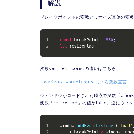
解説
ブレイクポイントの変数とリサイズ真偽の変
const
 breakPoint 
=
960
;
let
 resizeFlag
;
変数var、let、constの違いはこちら。
JavaScript var/let/constによる変数宣言
ウィンドウがロードされた時点で変数「brea
変数「resizeFlag」の値がfalse、逆に
  window
.
addEventListener
(
'load'
if
(
 breakPoint 
<
 window
.
inne