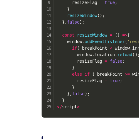
      resizeFlag 
=
true
;
}
resizeWindow
(
)
;
}
,
false
)
;
const
resizeWindow
=
(
)
=>
{
    window
.
addEventListener
(
'res
if
(
 breakPoint 
<
 window
.
in
        window
.
location
.
reload
(
)
        resizeFlag 
=
false
;
}
else
if
(
 breakPoint 
>=
 wi
        resizeFlag 
=
true
;
}
}
,
false
)
;
}
<
/
script
>