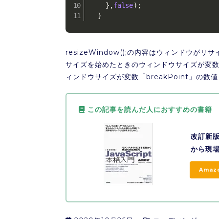
}
,
false
)
;
}
resizeWindow();の内容はウィンドウがリ
サイズを始めたときのウィンドウサイズが変数「b
ィンドウサイズが変数「breakPoint」の
この記事を読んだ人におすすめの書籍
改訂新版
から現場
Amaz