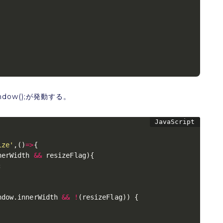
dow();が発動する。
ize'
,
(
)
=>
{
nerWidth 
&&
 resizeFlag
)
{
;
ndow
.
innerWidth 
&&
!
(
resizeFlag
)
)
{