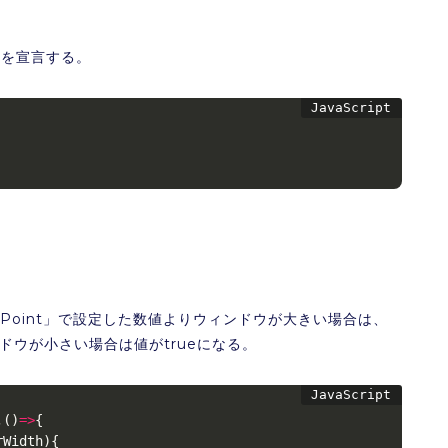
数を宣言する。
kPoint」で設定した数値よりウィンドウが大きい場合は、
ウィンドウが小さい場合は値がtrueになる。
,
(
)
=>
{
rWidth
)
{