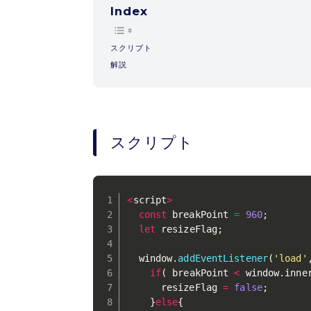
Index
スクリプト
解説
スクリプト
<
script
>
const
 breakPoint 
=
960
;
let
 resizeFlag
;
  window
.
addEventListener
(
'load'
if
(
 breakPoint 
<
 window
.
inne
      resizeFlag 
=
false
;
}
else
{