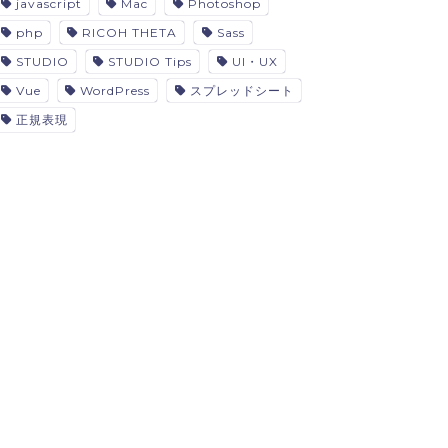
javascript
Mac
Photoshop
php
RICOH THETA
Sass
STUDIO
STUDIO Tips
UI・UX
Vue
WordPress
スプレッドシート
正規表現