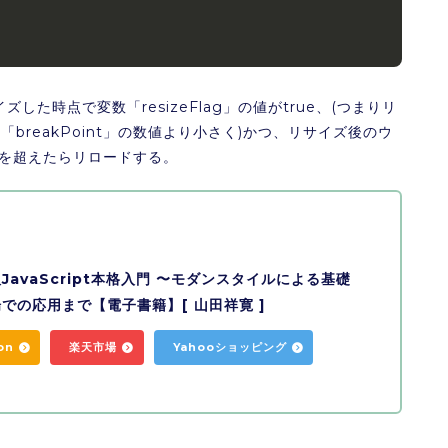
サイズした時点で変数「resizeFlag」の値がtrue、(つまりリ
reakPoint」の数値より小さく)かつ、リサイズ後のウ
数値を超えたらリロードする。
JavaScript本格入門 〜モダンスタイルによる基礎
での応用まで【電子書籍】[ 山田祥寛 ]
on
楽天市場
Yahooショッピング