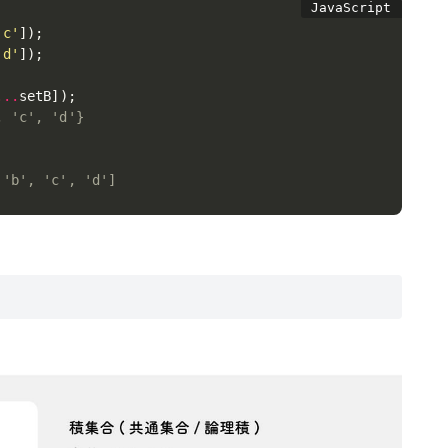
'c'
]
)
;
'd'
]
)
;
...
setB
]
)
;
, 'c', 'd'}
 'b', 'c', 'd']