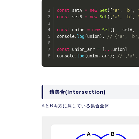
const
 setA 
=
new
Set
(
[
'a'
,
'b'
,
const
 setB 
=
new
Set
(
[
'a'
,
'b'
,
const
 union 
=
new
Set
(
[
...
setA
,
console
.
log
(
union
)
;
// {'a', 'b'
const
 union_arr 
=
[
...
union
]
console
.
log
(
union_arr
)
;
// ['a',
積集合(Intersection)
AとB両方に属している集合全体