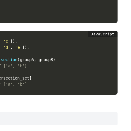
,
'c'
]
)
;
,
'd'
,
'e'
]
)
;
rsection
(
groupA
,
 groupB
)
/ {'a', 'b'}
ersection_set
]
/ ['a', 'b']