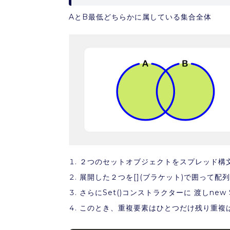
AとB最低どちらかに属している集合全体
２つのセットオブジェクトをスプレッド構文 
展開した２つを[](ブラケット)で囲って配
さらにSet()コンストラクターに 渡しne
このとき、重複要素はひとつだけ残り重複