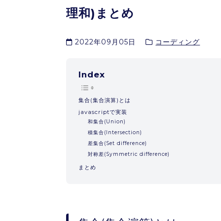
理和)まとめ
2022年09月05日
コーディング
Index
集合(集合演算)とは
javascriptで実装
和集合(Union)
積集合(Intersection)
差集合(Set difference)
対称差(Symmetric difference)
まとめ