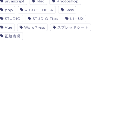
javascript
Mac
Photoshop
php
RICOH THETA
Sass
STUDIO
STUDIO Tips
UI・UX
Vue
WordPress
スプレッドシート
正規表現