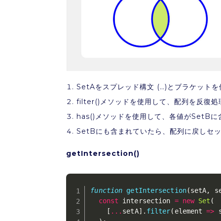
SetAを
スプレッド構文 (…)とブラケット
filter()メソッドを使用して、配列を反復処
has()メソッドを使用して、各値がSet
SetBにも含まれていたら、配列に戻しセ
getIntersection()
function
getIntersection
(
setA
,
 s
const
 intersection 
=
new
Set
(
[
...
setA
]
.
filter
(
element
=>
 