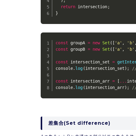
)
;
return
 intersection
;
}
const
 groupA 
=
new
Set
(
[
'a'
,
'b'
const
 groupB 
=
new
Set
(
[
'a'
,
'b'
const
 intersection_set 
=
getInte
console
.
log
(
intersection_set
)
;
/
const
 intersection_arr 
=
[
...
int
console
.
log
(
intersection_arr
)
;
/
差集合(Set difference)