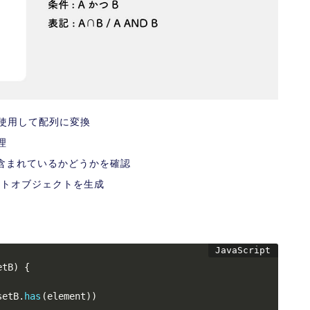
を使用して
配列に変換
理
Bに含まれているかどうかを確認
ットオブジェクトを生成
etB
)
{
setB
.
has
(
element
)
)