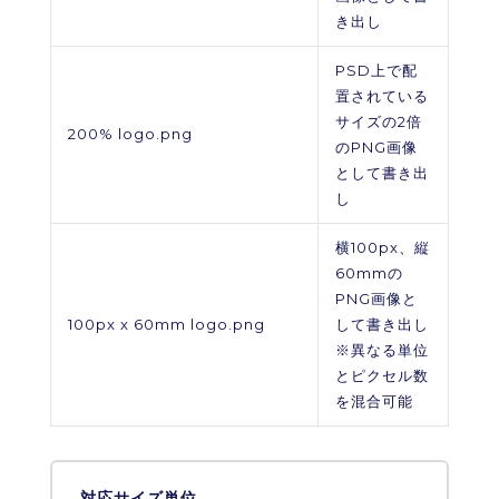
き出し
PSD上で配
置されている
サイズの2倍
200% logo.png
のPNG画像
として書き出
し
横100px、縦
60mmの
PNG画像と
100px x 60mm logo.png
して書き出し
※異なる単位
とピクセル数
を混合可能
対応サイズ単位