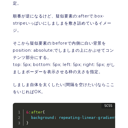
定。
順番が逆になるけど、疑似要素の:afterで.box-
stripeいっぱいにしましまを敷き詰めているイメー
ジ。
そこから疑似要素の:beforeで内側に白い背景を
position: absolute;でしましまの上にかぶせてコン
テンツ部分にする。
top: 5px; bottom: 5px; left: 5px; right: 5px; がし
ましまボーダーを表示させる枠の太さを指定。
しましま自体を太くしたい(間隔を空けたい)ならここ
をいじればOK。
&
:after
{
background
:
repeating-linear-gradient
(
-45
}