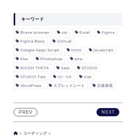
キーワード
Brave browser
css
Excel
Figma
Figma Basic
Github
Google Apps Script
html
javascript
Mac
Photoshop
php
RICOH THETA
Sass
STUDIO
STUDIO Tips
UI・UX
Vue
WordPress
スプレッドシート
正規表現
PREV
NEXT
コーディング