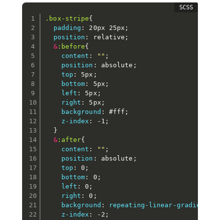
.box-stripe
{
padding
:
 20px 25px
;
position
:
 relative
;
&
:before
{
content
:
""
;
position
:
 absolute
;
top
:
 5px
;
bottom
:
 5px
;
left
:
 5px
;
right
:
 5px
;
background
:
 #fff
;
z-index
:
 -1
;
}
&
:after
{
content
:
""
;
position
:
 absolute
;
top
:
 0
;
bottom
:
 0
;
left
:
 0
;
right
:
 0
;
background
:
repeating-linear-gradient
(
-
z-index
:
 -2
;