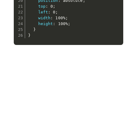
position
:
 absolute
;
top
:
 0
;
left
:
 0
;
width
:
 100%
;
height
:
 100%
;
}
}