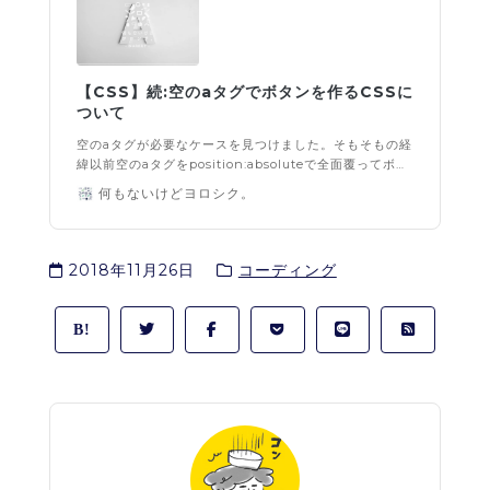
【CSS】続:空のaタグでボタンを作るCSSに
ついて
空のaタグが必要なケースを見つけました。そもそもの経
緯以前空のaタグをposition:absoluteで全面覆ってボッ
クス型のボタンを作る方法について「その必要はないの
何もないけどヨロシク。
では？」という記事を書きました。引き続き調べたら
「もしかすると空のaタグを使う場合もあるのでは？」と
思い始めたので書いてみた。前の記事はこちら。aタグの
中に別のaタグ(リンク)を入れたい場合例えばカード型UI
2018年11月26日
コーディング
のレイアウトがあったとした時に、カード全体は記事へ
のリンク。カードの中にあるボタンは別のページへのリ
ンクを設置したい時。サンプルデザインこの場合...