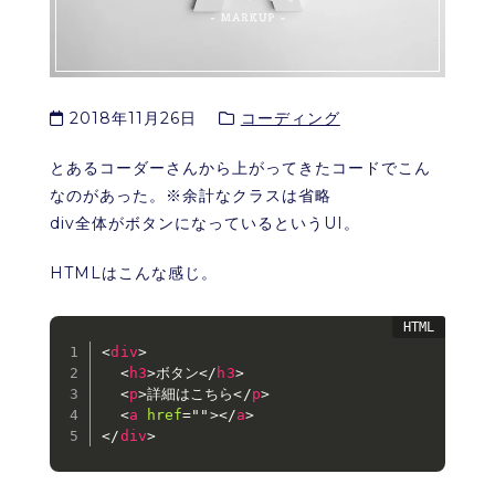
2018年11月26日
コーディング
とあるコーダーさんから上がってきたコードでこん
なのがあった。※余計なクラスは省略
div全体がボタンになっているというUI。
HTMLはこんな感じ。
<
div
>
<
h3
>
ボタン
</
h3
>
<
p
>
詳細はこちら
</
p
>
<
a
href
=
"
"
>
</
a
>
</
div
>