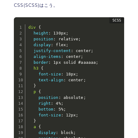
CSS(SCSS)はこう。
div 
{
height
:
 130px
;
position
:
 relative
;
display
:
 flex
;
justify-content
:
 center
;
align-items
:
 center
;
border
:
 1px solid #aaaaaa
;
h3 
{
font-size
:
 18px
;
text-align
:
 center
;
}
p 
{
position
:
 absolute
;
right
:
 4%
;
bottom
:
 5%
;
font-size
:
 12px
;
}
a 
{
display
:
 block
;