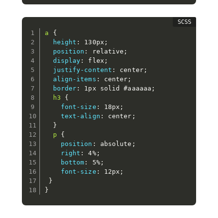
a 
{
height
:
 130px
;
position
:
 relative
;
display
:
 flex
;
justify-content
:
 center
;
align-items
:
 center
;
border
:
 1px solid #aaaaaa
;
h3 
{
font-size
:
 18px
;
text-align
:
 center
;
}
p 
{
position
:
 absolute
;
right
:
 4%
;
bottom
:
 5%
;
font-size
:
 12px
;
}
}