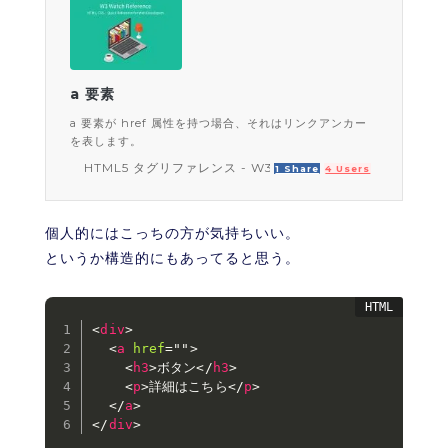
a 要素
a 要素が href 属性を持つ場合、それはリンクアンカー
を表します。
HTML5 タグリファレンス - W3 Watch Reference
1 Share
4 Users
7 Pockets
個人的にはこっちの方が気持ちいい。
というか構造的にもあってると思う。
<
div
>
<
a
href
=
"
"
>
<
h3
>
ボタン
</
h3
>
<
p
>
詳細はこちら
</
p
>
</
a
>
</
div
>