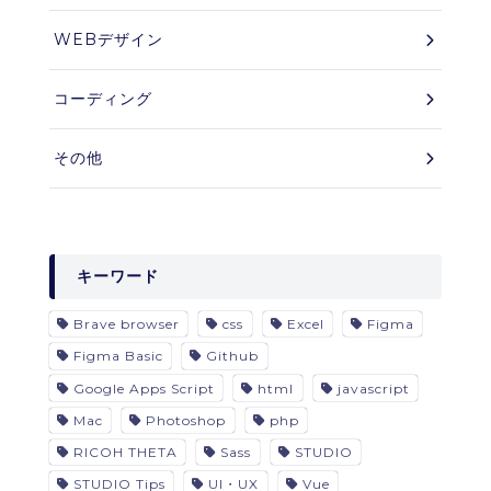
WEBデザイン
コーディング
その他
キーワード
Brave browser
css
Excel
Figma
Figma Basic
Github
Google Apps Script
html
javascript
Mac
Photoshop
php
RICOH THETA
Sass
STUDIO
STUDIO Tips
UI・UX
Vue