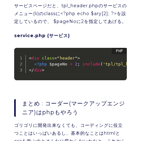
サービスページだと、tpl_header.phpのサービスの
メニュー(li)のclassに<?php echo $ary[2]; ?>を設
定しているので、 $pageNoに2を指定してあげる。
service.php (サービス)
<
div
class
=
"
header
"
>
<?php
$pageNo
=
2
;
include
(
'tpl/tpl_heade
</
div
>
まとめ : コーダー(マークアップエンジ
ニア)はphpもやろう
ゴリゴリに開発出来なくても、コーディングに役立
つことはいっぱいあるし、基本的なことはhtmlと
cssを学ぶのとそんなに変わらないかなと。これから