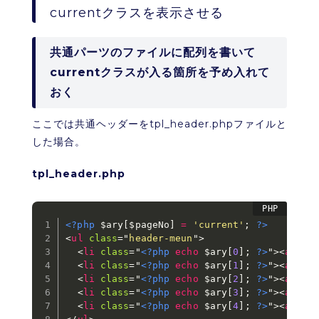
currentクラスを表示させる
共通パーツのファイルに配列を書いて
currentクラスが入る箇所を予め入れて
おく
ここでは共通ヘッダーをtpl_header.phpファイルと
した場合。
tpl_header.php
<?php
$ary
[
$pageNo
]
=
'current'
;
?>
<
ul
class
=
"
header-meun
"
>
<
li
class
=
"
<?php
echo
$ary
[
0
]
;
?>
"
>
<
a
hre
<
li
class
=
"
<?php
echo
$ary
[
1
]
;
?>
"
>
<
a
hre
<
li
class
=
"
<?php
echo
$ary
[
2
]
;
?>
"
>
<
a
hre
<
li
class
=
"
<?php
echo
$ary
[
3
]
;
?>
"
>
<
a
hre
<
li
class
=
"
<?php
echo
$ary
[
4
]
;
?>
"
>
<
a
hre