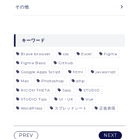
その他
キーワード
Brave browser
css
Excel
Figma
Figma Basic
Github
Google Apps Script
html
javascript
Mac
Photoshop
php
RICOH THETA
Sass
STUDIO
STUDIO Tips
UI・UX
Vue
WordPress
スプレッドシート
正規表現
PREV
NEXT