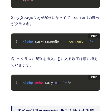
</
ul
>
$ary[$pageNo]が配列になってて、currentの部分
がクラス名。
<?php
$ary
[
$pageNo
]
=
'current'
;
?>
各liのクラスに配列を挿入。[]に入る数字は順に増え
ていきます。
<?php
echo
$ary
[
0
]
;
?>
">
各ページでcurrentクラスを挿入する箇