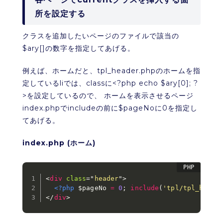
所を設定する
クラスを追加したいページのファイルで該当の
$ary[]の数字を指定してあげる。
例えば、ホームだと、tpl_header.phpのホームを指
定しているliでは、classに<?php echo $ary[0]; ?
>を設定しているので、 ホームを表示させるページ
index.phpでincludeの前に$pageNoに0を指定し
てあげる。
index.php (ホーム)
<
div
class
=
"
header
"
>
<?php
$pageNo
=
0
;
include
(
'tpl/tpl_heade
</
div
>